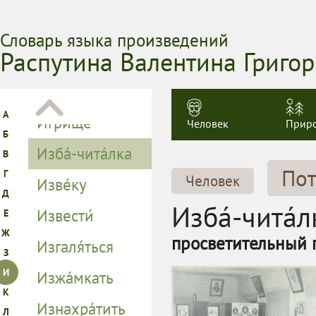
Словарь языка произведений
Распутина Валентина Григо
Человек
Прир
Пот
Человек
Изба́-чита́л
просветительный пу