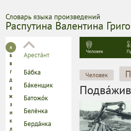
Словарь языка произведений
Распутина Валентина Григ
Человек
П
П
Человек
Подва́жив