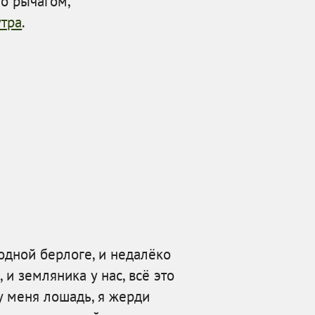
то рычагом,
утра
.
одной берлоге, и недалёко
 и земляника у нас, всё это
у меня лошадь, я жерди