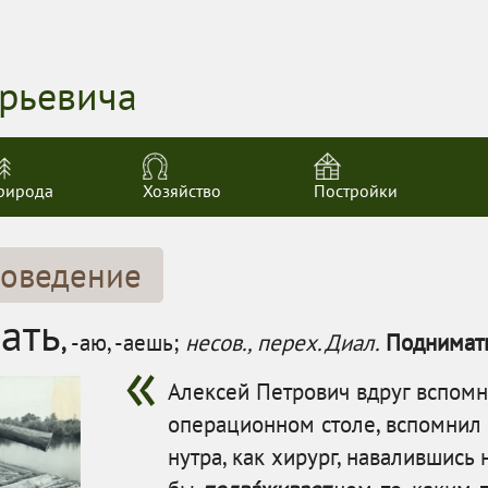
орьевича
рирода
Хозяйство
Постройки
оведение
ать
,
-аю, -аешь;
несов., перех. Диал.
Поднимать
Алексей Петрович вдруг вспомн
операционном столе, вспомнил
нутра, как хирург, навалившись 