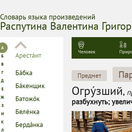
Словарь языка произведений
Распутина Валентина Григо
Человек
Прир
Па
Предмет
Огру́зший
,
п
разбухнуть; увелич