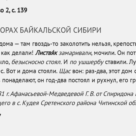
 2, с. 139
ОВОРАХ БАЙКАЛЬСКОЙ СИБИРИ
ома — там гвоздь-то заколотить нельзя, крепость
 как делали!
Листвя́к
замаривали
, мочили. Он по
ыло,
безысносно стоял.
И
по ушшербу
ставили. Л
с. Вот и дома стояли.
Щас
вон: раз-два, этот дом
в понаделают, он год-два постоял и рухнул, его гр
1 г. Афанасьевой-Медведевой Г. В. от Спиридона 
его в c. Кудея Сретенского района Читинской об
7