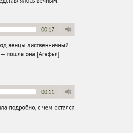
едставлялось вечным.
00:17
под венцы лиственничный
 — пошла она [Агафья]
00:11
ила подробно, с чем остался