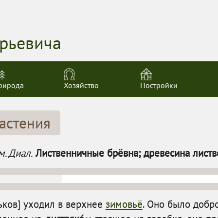
орьевича
рирода
Хозяйство
Постройки
астения
м. Диал.
Лиственничные брёвна; древесина листв
ськов] уходил в верхнее
зимовьё
. Оно было добр