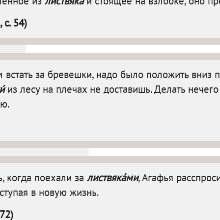
ленное из
листвяка́
и стоящее на взлобке, оно пр
 с. 54)
 встать за бревешки, надо было положить вниз 
́
из лесу на плечах не доставишь. Делать нечего
ию.
ь, когда поехали за
листвяка́ми
, Агафья расспрос
вступая в новую жизнь.
72)