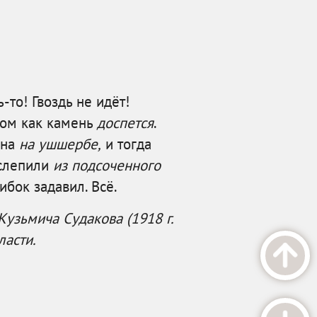
-то! Гвоздь не идёт!
том как камень
доспется
.
уна
на ушшербе,
и тогда
 слепили
из
подсоченного
ибок задавил. Всё.
Кузьмича Судакова (1918 г.
ласти.