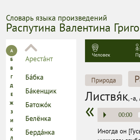
Словарь языка произведений
Распутина Валентина Григ
Человек
П
Р
Природа
Листвя́к
, -а,
00:00
Иногда он [Гу