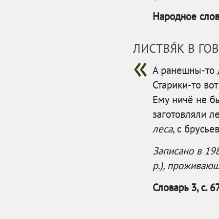
Народное слово
ЛИСТВЯ́К В Г
А ранешны-то д
Старики-то вот
Ему ничё не б
заготовляли ле
леса
, с брусье
Записано в 198
р.), проживающ
Словарь 3, с. 6