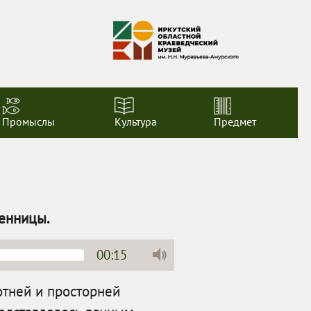
Промыслы
Культура
Предмет
енницы.
00:15
отней и просторней