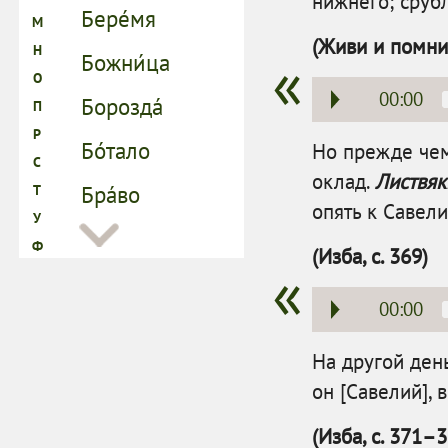
нижнего; сруб
(Живи и помни,
00:00
Но прежде чем
оклад.
Листвяки
опять к Савел
(Изба, с. 369)
00:00
На другой ден
он [Савелий], 
(Изба, с. 371–3